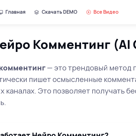
Главная
Скачать DEMO
Все Видео
ейро Комментинг (AI
 комментинг
— это трендовый метод 
тически пишет осмысленные коммента
х каналах. Это позволяет получать б
ь.
работает Нейро Комментинг?