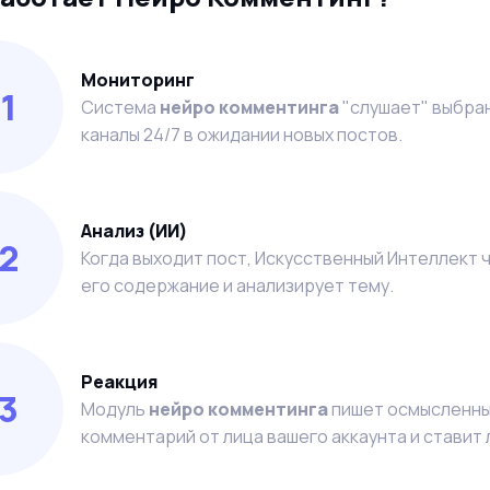
Мониторинг
1
Система
нейро комментинга
"слушает" выбра
каналы 24/7 в ожидании новых постов.
Анализ (ИИ)
2
Когда выходит пост, Искусственный Интеллект 
его содержание и анализирует тему.
Реакция
3
Модуль
нейро комментинга
пишет осмысленн
комментарий от лица вашего аккаунта и ставит 