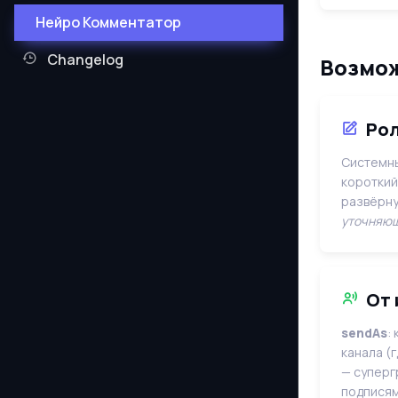
Нейро Комментатор
Changelog
Возмож
Рол
Системны
короткий 
развёрну
уточняющ
От 
sendAs
:
канала (
— суперг
подписям