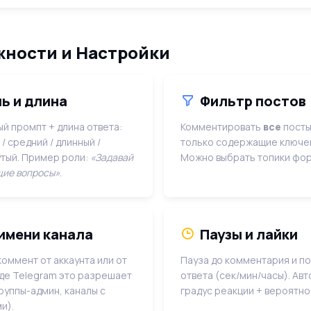
ности и Настройки
ь и длина
Фильтр постов
й промпт + длина ответа:
Комментировать
все
посты
/ средний / длинный /
только содержащие ключев
тый. Пример роли:
«Задавай
Можно выбрать топики фор
ие вопросы»
.
имени канала
Паузы и лайки
 коммент от аккаунта или от
Пауза до комментария и п
где Telegram это разрешает
ответа (сек/мин/часы). Авт
руппы-админ, каналы с
градус реакции + вероятно
и).