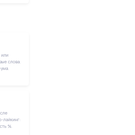
 или
ые слова.
ума.
осле
о-лайкинг:
сть %.