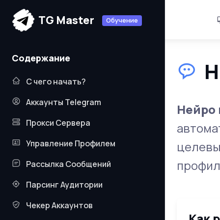
TG Master
TG Master
Обучение
Обучение
v3.2.7
Содержание
Н
С чего начать?
Аккаунты Telegram
Нейро
Прокси Сервера
автома
Управление Профилем
целевы
профил
Рассылка Сообщений
Парсинг Аудитории
Чекер Аккаунтов
Как 