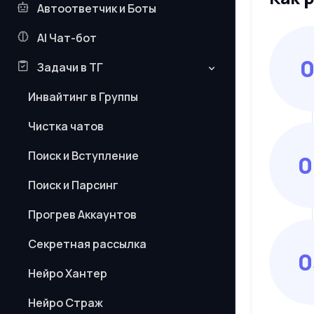
Автоответчик и Боты
AI Чат-бот
0
Задачи в ТГ
Инвайтинг в Группы
Чистка чатов
Поиск и Вступление
0
Поиск и Парсинг
Прогрев Аккаунтов
Секретная рассылка
0
Нейро Хантер
Нейро Страж